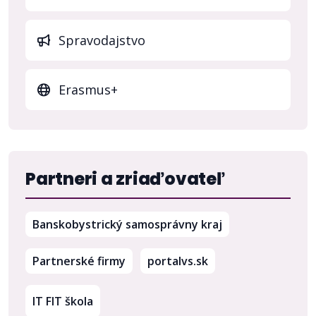
Spravodajstvo
Erasmus+
Partneri a zriaďovateľ
(otvorí sa v nov
Banskobystrický samosprávny kraj
(otvorí sa v novom 
Partnerské firmy
portalvs.sk
IT FIT škola