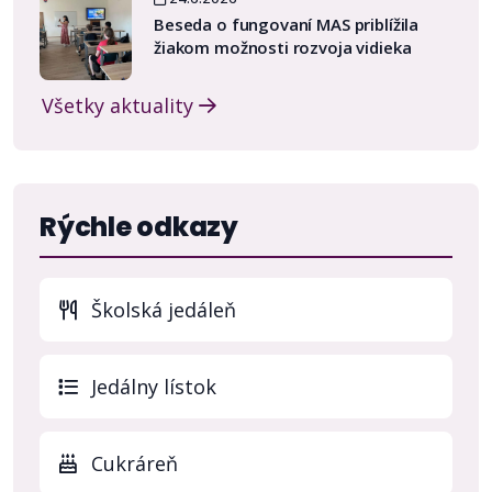
Beseda o fungovaní MAS priblížila
žiakom možnosti rozvoja vidieka
Všetky aktuality
Rýchle odkazy
Školská jedáleň
(otvo
Jedálny lístok
Cukráreň