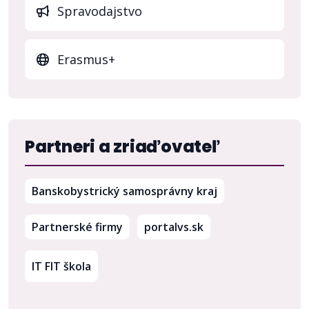
Spravodajstvo
Erasmus+
Partneri a zriaďovateľ
(otvorí sa v nov
Banskobystrický samosprávny kraj
(otvorí sa v novom 
Partnerské firmy
portalvs.sk
IT FIT škola