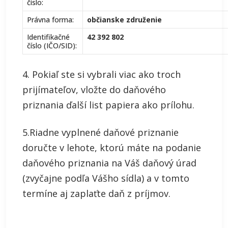
číslo:
Právna forma:
občianske združenie
Identifikačné
42 392 802
číslo (IČO/SID):
4. Pokiaľ ste si vybrali viac ako troch
prijímateľov, vložte do daňového
priznania ďalší list papiera ako prílohu.
5.Riadne vyplnené daňové priznanie
doručte v lehote, ktorú máte na podanie
daňového priznania na Váš daňový úrad
(zvyčajne podľa Vášho sídla) a v tomto
termíne aj zaplaťte daň z príjmov.