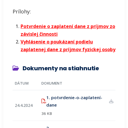
Prílohy:
Potvrdenie o zaplatení dane z príjmov zo
závislej činnosti
Vyhlásenie o poukázaní podielu
zaplatenej dane z príjmov fyzickej osoby
Dokumenty na stiahnutie
DÁTUM
DOKUMENT
1. potvrdenie-o-zaplatení-
(otvorí sa v novom okne)
dane
24.4.2024
36 KB