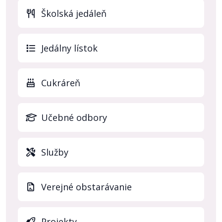
Školská jedáleň
(otvo
Jedálny lístok
Cukráreň
Učebné odbory
Služby
Verejné obstarávanie
Projekty