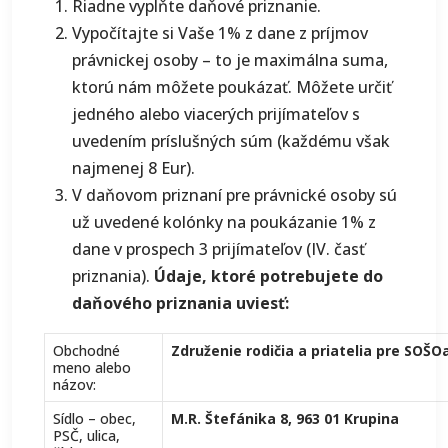
Riadne vyplňte daňové priznanie.
Vypočítajte si Vaše 1% z dane z príjmov
právnickej osoby – to je maximálna suma,
ktorú nám môžete poukázať. Môžete určiť
jedného alebo viacerých prijímateľov s
uvedením príslušných súm (každému však
najmenej 8 Eur).
V daňovom priznaní pre právnické osoby sú
už uvedené kolónky na poukázanie 1% z
dane v prospech 3 prijímateľov (IV. časť
priznania).
Údaje, ktoré potrebujete do
daňového priznania uviesť:
Obchodné
Združenie rodičia a priatelia pre SOŠO
meno alebo
názov:
Sídlo – obec,
M.R. Štefánika 8, 963 01 Krupina
PSČ, ulica,