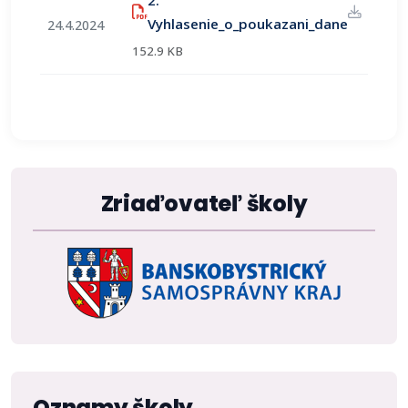
2.
(otvorí 
Vyhlasenie_o_poukazani_dane
24.4.2024
152.9 KB
Zriaďovateľ školy
Oznamy školy