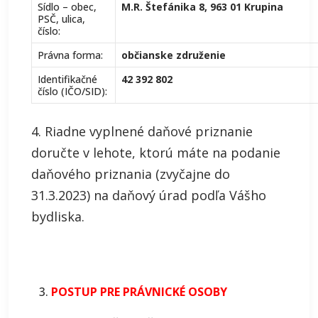
Sídlo – obec,
M.R. Štefánika 8, 963 01 Krupina
PSČ, ulica,
číslo:
Právna forma:
občianske združenie
Identifikačné
42 392 802
číslo (IČO/SID):
4. Riadne vyplnené daňové priznanie
doručte v lehote, ktorú máte na podanie
daňového priznania (zvyčajne do
31.3.2023) na daňový úrad podľa Vášho
bydliska.
POSTUP PRE PRÁVNICKÉ OSOBY