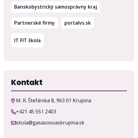
(otvorí sa v nov
Banskobystrický samosprávny kraj
(otvorí sa v novom 
Partnerské firmy
portalvs.sk
IT FIT škola
Kontakt
M. R. Štefánika 8, 963 01 Krupina
+421 45 551 2403
skola@gasasosoaskrupina.sk