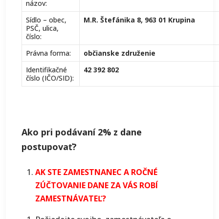
názov:
Sídlo – obec,
M.R. Štefánika 8, 963 01 Krupina
PSČ, ulica,
číslo:
Právna forma:
občianske združenie
Identifikačné
42 392 802
číslo (IČO/SID):
Ako pri podávaní 2% z dane
postupovať?
AK STE ZAMESTNANEC A ROČNÉ
ZÚČTOVANIE DANE ZA VÁS ROBÍ
ZAMESTNÁVATEĽ?