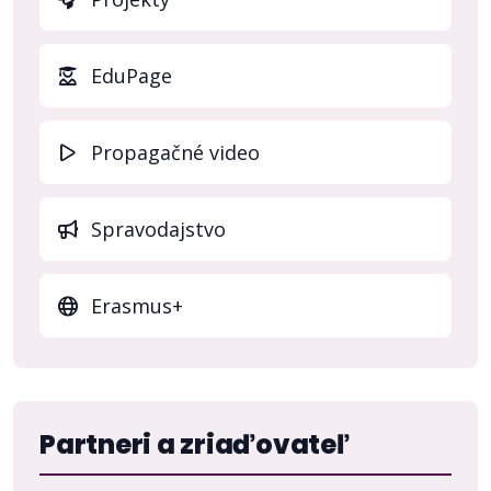
(otvo
EduPage
Propagačné video
Spravodajstvo
Erasmus+
Partneri a zriaďovateľ