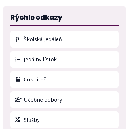
Rýchle odkazy
Školská jedáleň
(otvo
Jedálny lístok
Cukráreň
Učebné odbory
Služby