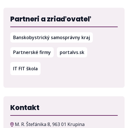
Partneri a zriaďovateľ
(otvorí sa v nov
Banskobystrický samosprávny kraj
(otvorí sa v novom 
Partnerské firmy
portalvs.sk
IT FIT škola
Kontakt
M. R. Štefánika 8, 963 01 Krupina