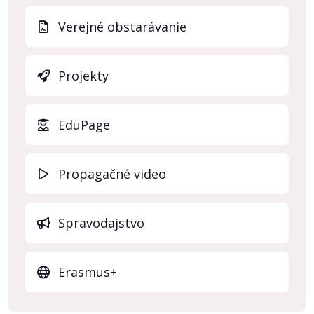
Verejné obstarávanie
Projekty
(otvo
EduPage
Propagačné video
Spravodajstvo
Erasmus+