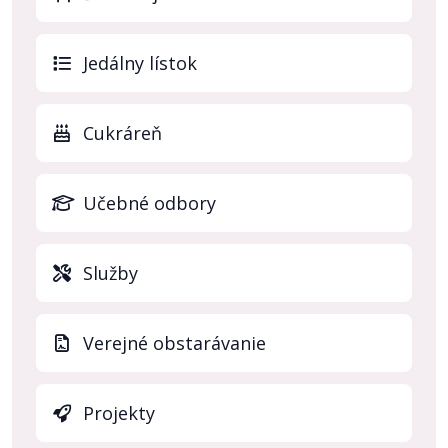
(otvo
Jedálny lístok
Cukráreň
Učebné odbory
Služby
Verejné obstarávanie
Projekty