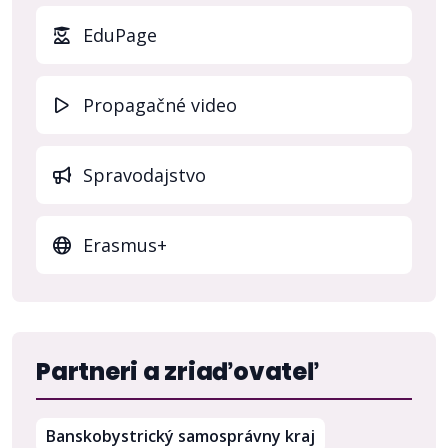
(otvo
EduPage
Propagačné video
Spravodajstvo
Erasmus+
Partneri a zriaďovateľ
(otvorí sa v nov
Banskobystrický samosprávny kraj