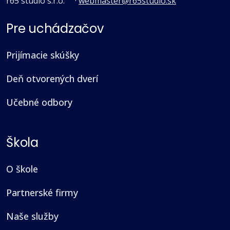
r65 studio s.r.o.
·
webmaster@r65studio.sk
Pre uchádzačov
Prijímacie skúšky
Deň otvorených dverí
Učebné odbory
Škola
O škole
Partnerské firmy
Naše služby