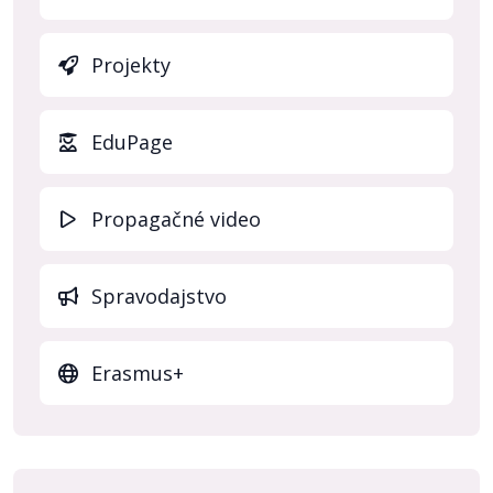
Projekty
(otvo
EduPage
Propagačné video
Spravodajstvo
Erasmus+