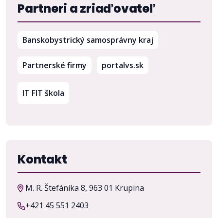
Partneri a zriaďovateľ
(otvorí sa v nov
Banskobystrický samosprávny kraj
(otvorí sa v novom 
Partnerské firmy
portalvs.sk
IT FIT škola
Kontakt
M. R. Štefánika 8, 963 01 Krupina
+421 45 551 2403