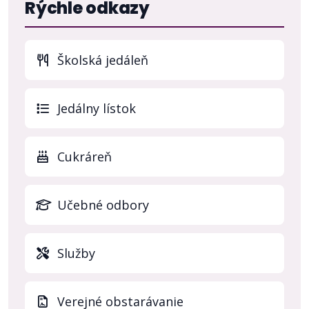
Rýchle odkazy
Školská jedáleň
(otvo
Jedálny lístok
Cukráreň
Učebné odbory
Služby
Verejné obstarávanie